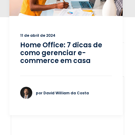
11 de abril de 2024
Home Office: 7 dicas de
como gerenciar e-
commerce em casa
ADICIONAR UM COMENTÁRIO
por David William da Costa