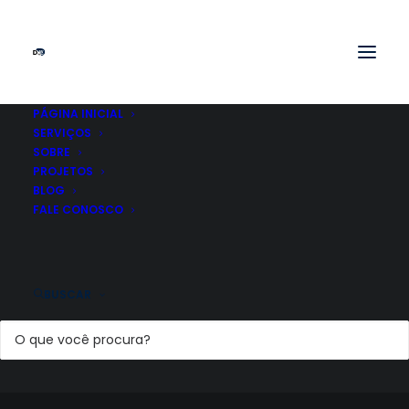
EM
SOCIAL MEDIA
•
15 DE JANEIRO DE 2022
•
8 MINUTOS DE LEITURA
PÁGINA INICIAL
Tamanho correto de
SERVIÇOS
SOBRE
imagem para redes
PROJETOS
BLOG
sociais [2023]
FALE CONOSCO
BUSCAR
DAVID WILLIAM DA COSTA
[lmt-post-modified-info]